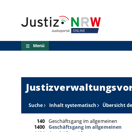
Direkt
Orientierungsbereich
zum
(Sprungmarken)
Inhalt
Zum
technischen
Menü
Zur
Suche
Menü
Zur
NRW-
Entscheidungssuche
Zur
Hauptnavigation
Zum
Justizverwaltungsvor
aktuellen
Inhalt
Zu
ausgewählten
Suche
Inhalt systematisch
Übersicht d
Links
zu
einzelnen
140
Geschäftsgang im allgemeinen
Seiten
1400
Geschäftsgang im allgemeinen