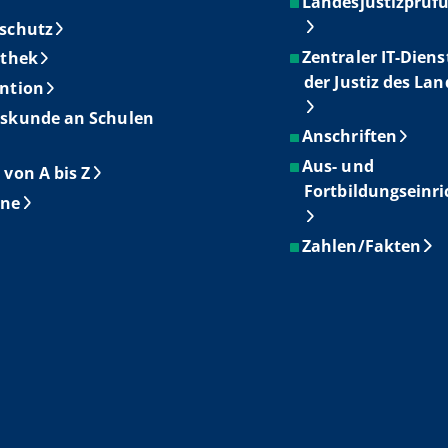
Landesjustizprüf
schutz
Zentraler IT-Diens
othek
der Justiz des La
ntion
skunde an Schulen
Anschriften
Aus- und
 von A bis Z
Fortbildungseinr
ine
Zahlen/Fakten