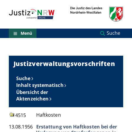
Direkt
Orientierungsbereich
zum
(Sprungmarken)
Inhalt
Zum
technischen
Menü
Suche
Menü
Zur
Suche
Zur
NRW-
Entscheidungssuche
Justizverwaltungsvorschriften
Zur
Hauptnavigation
Suche
Zum
aktuellen
Inhalt systematisch
Inhalt
Übersicht der
Zu
Aktenzeichen
ausgewählten
Links
zu
Haftkosten
4515
einzelnen
Seiten
13.08.1956
Erstattung von Haftkosten bei der